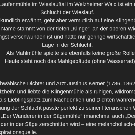
Laufenmühle im Wieslauftal im Welzheimer Wald ist ein r
Schlucht der Wieslauf.
undlich erwähnt, geht aber vermutlich auf eine Klinge
ame stammt von der tiefen „Klinge“ an der oberen Wie
ngst verschwunden ist und hatte nur geringe wirtschaft
Lage in der Schlucht.
Als Mahlmühle spielte sie ebenfalls keine große Rolle
 Heute steht noch das Mahlgebäude (ohne Wasserrad
wäbische Dichter und Arzt Justinus Kerner (1786–1862
eim und liebte die Klingenmühle als ruhigen, wildrom
ls Lieblingsplatz zum Nachdenken und Dichten während s
 der Schlucht passte perfekt zu seiner literarischen 
t „Der Wanderer in der Sägemühle“ (manchmal auch „De
 in der Säge zerschnitten wird – eine melancholisch-r
pirationsquelle.