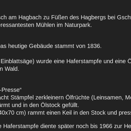
llisch am Hagbach zu Füßen des Hagbergs bei Gs
teressantesten Mühlen im Naturpark.
Das heutige Gebäude stammt von 1836.
Einblattsäge) wurde eine Haferstampfe und eine Ö
en Wald.
-Presse“
ht Stämpfel zerkleinern Ölfrüchte (Leinsamen, M
t und in den Ölstock gefüllt.
0x70 cm) rammt einen Keil in den Stock und pres
 Haferstampfe diente später noch bis 1966 zur Her