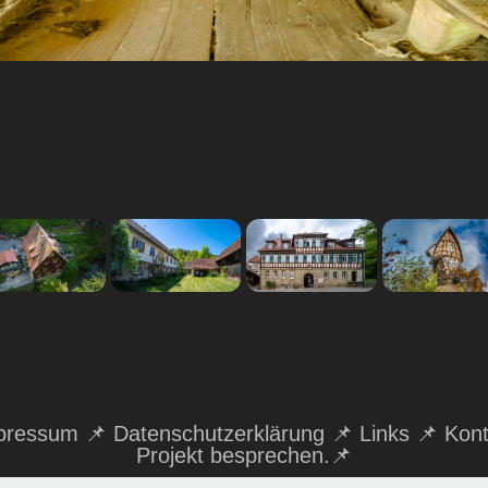
Lohmühle 
Backnang
01/2025
lingenmühle
Obermühle 
Käferlinische/
Rümelinsmühle
bei Oberrot
06/2022
ntersche Müh
05/2026
(Unteren Mühl
ie Klingenmühle
05/2026
Backnang
oder
Die
Die Obermühle
• Die Mühle ha
lingemühle bei
Rümelinsmühle
bei Oberrot und
eine sehr
er Laufenmühle
in Murrhardt ist
die Müller-
vielseitige
im Wieslauftal
eine historische,
Dynastie Beltz
Geschichte: Si
im Welzheimer
denkmalgeschüt
Die Obermühle in
diente im Lauf
Wald ist ein
zte Wassermühle
Oberrot war
der
romantisches
am Dentelbach
über
Jahrhundert
usflugsziel in
(Trauzenbach) im
Jahrhunderte ein
als Getreide-
einer tiefen,
Schwäbischen
zentraler Ort im
Öl-, Loh- (Rin
ngen Schlucht
Wald.
zum Gerben v
der Wieslauf.
Leder) und
pressum 📌 Datenschutzerklärung 📌
Links 📌
Kont
Walkmühle
Projekt besprechen.
📌
(Tuchveredelu