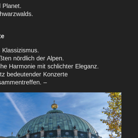
 Planet.
chwarzwalds.
te
 Klassizismus.
ten nördlich der Alpen.
che Harmonie mit schlichter Eleganz.
atz bedeutender Konzerte
usammentreffen. –