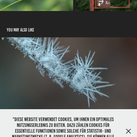
You may also like
Rauhreif
01/2025
"Diese Website verwendet Cookies, um Ihnen ein optimales
Nutzungserlebnis zu bieten. Dazu zählen Cookies für
essentielle Funktionen sowie solche für Statistik- und
📌 © 2026 Bildrechte:
HerzogPictures
📌
Impressum 📌
Datenschutzerklärung 📌
Links 📌
Kontakt - Interesse geweckt?
Marketingzwecke (z. B. Google Analytics). Sie können alle