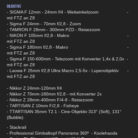
Objektive​
- SIGMA F 12mm - 24mm​ f/4 - Weitwinkelzoom -
mit FTZ an Z8
- Sigma F 24mm - 70mm f/2,8 - Zoom
- TAMRON F 28mm - 300mm​ PZD - Reisezoom
- NIKON F 105mm f/2,8 - Makro -
mit FTZ an Z8
- Sigma F 180mm f/2,8 - Makro -
mit FTZ an Z8
- Sigma F 150-600mm - Telezoom mit Konverter 1,4x & 2,0x -
mit FTZ an Z8
- Laowa F 25mm f/2,8 Ultra Macro 2,5-5x - Lupenobjektiv -
mit FTZ an Z8
- Nikkor Z 24mm-120mm f/4
- Nikkor Z 70mm-180mm f/2,8 - mit Konverter 2x
- Nikkor Z 28mm-400mm F/4-8 - Reisezoom
- 7ARTISAN Z 10mm F/2,8 - Fisheye
- TTARTISAN 35mm T2.1 - Cine-Objektiv 313° (Soft), 131°
(Bubble)
- Stackrail
- Professional Gimbalkopf Panorama 360º - Koolehaoda