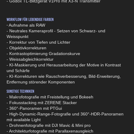
- Godox TL-Blitzgerät V1Pro mit X3-N Transmitter
Workflow für lebendige Farben
Aufnahme als RAW
-
- Neutrales Kameraprofil - Setzen von Schwarz- und
Weisspunkt
- Korrektur von Tiefen und Lichter
- Objektivkorrekturen
- Kontrastoptimierung Gradationskurve
- Weissabgleichkorrektur
- KI-Maskierung und Herausarbeitung der Motive in Kontrast
und Schärfe
- KI-Korrekturen wie Rauschverbesserung, Bild-Erweiterung,
Entfernung störender Komponenten
Sonstige Techniken
- Makrofotografie mit Freistellung und Bokeeh
- Fokusstacking mit ZERENE Stacker
- 360°-Panoramen mit PTGui
- High-Dynamic-Range-Fotografie und 360°-HDR-Panoramen
mit available Light
- Drohnenfotografie mit DJI Mavic & Mini pro
- Architekturfotografie mit Parallaxenausgleich