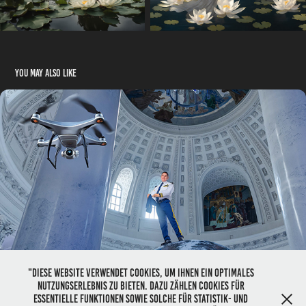
You may also like
Gaja Variationen mit KI
11/2025
"Diese Website verwendet Cookies, um Ihnen ein optimales
Nutzungserlebnis zu bieten. Dazu zählen Cookies für
essentielle Funktionen sowie solche für Statistik- und
📌 © 2026 Bildrechte:
HerzogPictures
📌
Impressum 📌